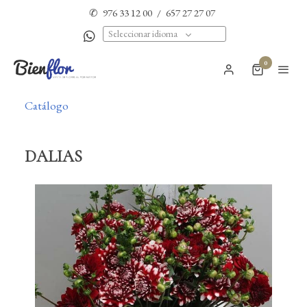
✆
976 33 12 00
/
657 27 27 07
Seleccionar idioma
0
Catálogo
DALIAS