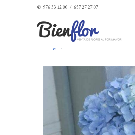
✆
976 33 12 00
/
657 27 27 07
Catálogo
HORTENSIAS