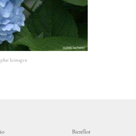
pliar la imagen
io
Bienflor